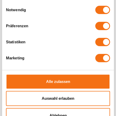
gesammelt haben.
Einwilligungsauswahl
Notwendig
Präferenzen
Statistiken
PROMOTION & LIVE COMMUNICATION
WM 2026: Vom Kiez bis zur Couch:
Marketing
Deine Marke im WM-Finale 2026.
Von
Daniela Necas
Alle zulassen
WM-Marketing 2026: Nutze die Prime-Time am Tag!
Erreiche Fans mit dem amber LED BIKE 360°, amber
PIZZA und dem amber STAR direkt dort, wo die
Auswahl erlauben
Fußball-Euphorie den Alltag bestimmt.
WEITERLESEN
Ablehnen