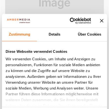
DIGITAL-OUT-OF-HOME
WM 2026: So nutzt du die Fanmeilen für
Zustimmung
Details
Über Cookies
deine Marke – ohne Sponsoring-Deal
Von
Karsten Warrink
Diese Webseite verwendet Cookies
Wir verwenden Cookies, um Inhalte und Anzeigen zu
WM 2026 Marketing ohne offizielles Sponsoring? So
personalisieren, Funktionen für soziale Medien anbieten
erreichst du Millionen Fans auf Fanmeilen mit mobilen
zu können und die Zugriffe auf unsere Website zu
DOOH-Medien, LED Bikes und Ambient-Formaten.
analysieren. Außerdem geben wir Informationen zu Ihrer
WEITERLESEN
Verwendung unserer Website an unsere Partner für
soziale Medien, Werbung und Analysen weiter. Unsere
Partner führen diese Informationen möglicherweise mit
weiteren Daten zusammen, die Sie ihnen bereitgestellt
haben oder die sie im Rahmen Ihrer Nutzung der Dienste