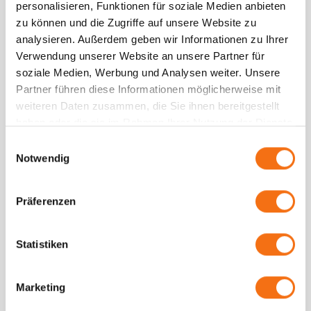
personalisieren, Funktionen für soziale Medien anbieten
Unsere Teams
zu können und die Zugriffe auf unsere Website zu
3
analysieren. Außerdem geben wir Informationen zu Ihrer
Ihre Kampagne setzen wir nicht mit
Verwendung unserer Website an unsere Partner für
Subunternehmen um, sondern beschäftigen
soziale Medien, Werbung und Analysen weiter. Unsere
ausschließlich eigene feste und freie Mitarbeiter.
Partner führen diese Informationen möglicherweise mit
Unser etabliertes und ausgefeiltes Controlling
weiteren Daten zusammen, die Sie ihnen bereitgestellt
sorgt für höchste Umsetzungsqualität.
haben oder die sie im Rahmen Ihrer Nutzung der Dienste
gesammelt haben.
Einwilligungsauswahl
Notwendig
Kampagnenberichte
4
Nach Durchführung jeder Kampagne erhalten
Präferenzen
Sie eine umfangreiche Dokumentation. Je nach
Medium stellen wir Ihnen Fotos, Stempellisten
Statistiken
und/oder Versandlisten zur Verfügung. Bei
Outdoor-Kampagnen setzen wir zudem GPS-
Geräte ein, um die Verteilorte für Sie zu
Marketing
visualisieren. Auf Wunsch liefern wir gerne auch