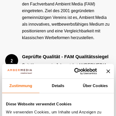
den Fachverband Ambient Media (FAM)
eingetreten. Ziel des 2001 gegründeten
gemeinnützigen Vereins ist es, Ambient Media
als innovatives, wettbewerbsfähiges Medium zu
positionieren und eine Vergleichbarkeit mit
klassischen Werbeformen herzustellen.
Geprüfte Qualität - FAM Qualitätssiegel
2
Seit über zwanzig Jahren trägt AMBERMEDIA
das Qualitätssiegel des Fachverbandes Ambient
Media. Jährlich werden die Verbandsmitglieder
von unabhängigen Beratern hinsichtlich
Zustimmung
Details
Über Cookies
Leistung, Auftragsdurchführung,
Kampagnenabwicklung und Dokumentation
Diese Webseite verwendet Cookies
überprüft.
Wir verwenden Cookies, um Inhalte und Anzeigen zu