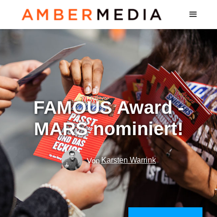
FAMOUS Award -
MARS nominiert!
Von
Karsten Warrink