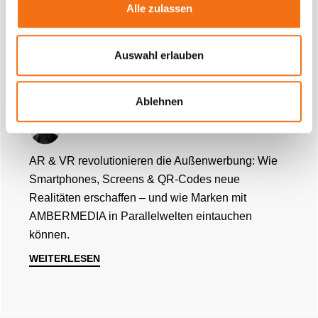
Alle zulassen
DIGITAL-OUT-OF-HOME
Auswahl erlauben
Marketing in Parallelwelten – Wie AR
& VR die Außenwerbung auf den Kopf
stellen
Ablehnen
Von
Daniela Necas
AR & VR revolutionieren die Außenwerbung: Wie
Smartphones, Screens & QR-Codes neue
Realitäten erschaffen – und wie Marken mit
AMBERMEDIA in Parallelwelten eintauchen
können.
WEITERLESEN