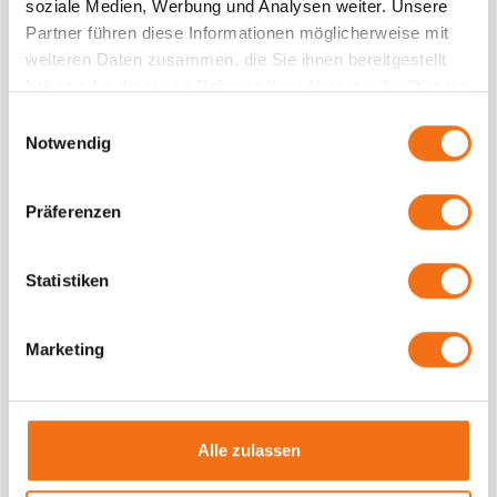
soziale Medien, Werbung und Analysen weiter. Unsere
Partner führen diese Informationen möglicherweise mit
ZURÜCK ZU DEN MEDIEN
weiteren Daten zusammen, die Sie ihnen bereitgestellt
haben oder die sie im Rahmen Ihrer Nutzung der Dienste
gesammelt haben.
Einwilligungsauswahl
Notwendig
KONKRETE ANFRAGE
Präferenzen
Wählen Sie eins oder mehrere Medien aus und
schreiben uns kurz Ihre Wünsche auf. Hilfreich für
Statistiken
uns sind Angaben zum gewünschten Touchpoint
und in welchen Städten Sie aktiv werden wollen.
Wir freuen uns auf Ihre Nachricht.
Marketing
NAME
Alle zulassen