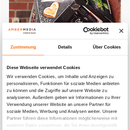
Zustimmung
Details
Über Cookies
Diese Webseite verwendet Cookies
Guerilla Marketing
Wir verwenden Cookies, um Inhalte und Anzeigen zu
amber BOMB
personalisieren, Funktionen für soziale Medien anbieten
Innovative Boxen auch mit Inhalt
zu können und die Zugriffe auf unsere Website zu
analysieren. Außerdem geben wir Informationen zu Ihrer
Ab 1.000 Stk.
Verwendung unserer Website an unsere Partner für
soziale Medien, Werbung und Analysen weiter. Unsere
Stadtbild
Partner führen diese Informationen möglicherweise mit
weiteren Daten zusammen, die Sie ihnen bereitgestellt