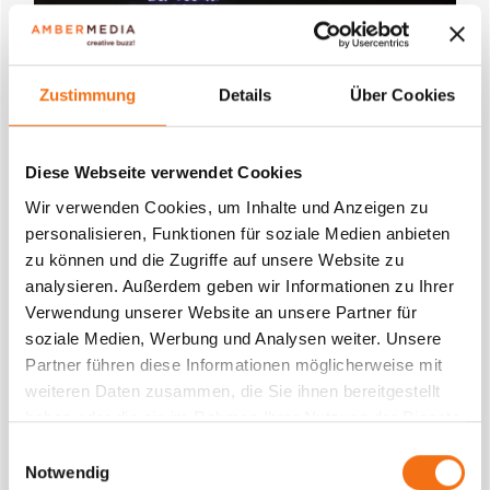
Zustimmung
Details
Über Cookies
Diese Webseite verwendet Cookies
Wir verwenden Cookies, um Inhalte und Anzeigen zu
personalisieren, Funktionen für soziale Medien anbieten
zu können und die Zugriffe auf unsere Website zu
analysieren. Außerdem geben wir Informationen zu Ihrer
eine Kombination aus amberLASER, amber LED BIKE & amber LED
Verwendung unserer Website an unsere Partner für
TRUCK für unseren Kunden Bosch
soziale Medien, Werbung und Analysen weiter. Unsere
Partner führen diese Informationen möglicherweise mit
Bereit für die Zukunft des Offline-Marketings? Wir
weiteren Daten zusammen, die Sie ihnen bereitgestellt
haben oder die sie im Rahmen Ihrer Nutzung der Dienste
helfen dir dabei, kreative Kampagnen zu entwickeln,
gesammelt haben.
die im Gedächtnis bleiben!
Einwilligungsauswahl
Notwendig