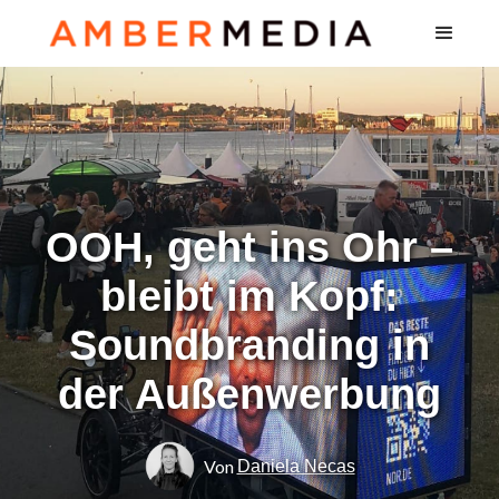
OOH, geht ins Ohr –
bleibt im Kopf:
Soundbranding in
der Außenwerbung
Von
Daniela Necas