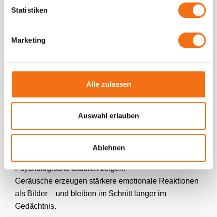
amber BAG
Statistiken
amber CUP
amber POSTER
Marketing
amber KEBAB
Alle zulassen
Ein kurzer Scan – und schon wird aus einer stillen
Message ein persönlicher Soundmoment.
Auswahl erlauben
Warum hörbare Werbung
nachhaltiger wirkt
Ablehnen
Psychologische Studien zeigen:
Geräusche erzeugen stärkere emotionale Reaktionen
als Bilder – und bleiben im Schnitt länger im
Gedächtnis.