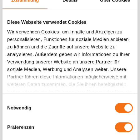
Bild, Sound, Licht –
komplett mobil
.
Zum Album-Launch, zum Jubiläum, zum Festival-
Warm-up.
Diese Webseite verwendet Cookies
Wir verwenden Cookies, um Inhalte und Anzeigen zu
Und wer sagt, dass Guerilla-Aktionen nicht singen
personalisieren, Funktionen für soziale Medien anbieten
dürfen?
zu können und die Zugriffe auf unsere Website zu
analysieren. Außerdem geben wir Informationen zu Ihrer
Die Technik dahinter –
Verwendung unserer Website an unsere Partner für
soziale Medien, Werbung und Analysen weiter. Unsere
einfach erklärt
Partner führen diese Informationen möglicherweise mit
weiteren Daten zusammen, die Sie ihnen bereitgestellt
Unsere amber LED TRUCKS und amber LED BIKES
haben oder die sie im Rahmen Ihrer Nutzung der Dienste
sind mit hochwertiger Soundtechnik ausgestattet, die
gesammelt haben.
Einwilligungsauswahl
sowohl Live-Tonübertragungen als auch
Notwendig
programmierte Audiospuren abspielen kann.
Zudem lässt sich Audio auch per QR-Code triggern –
Präferenzen
etwa auf ambient Medien wie: