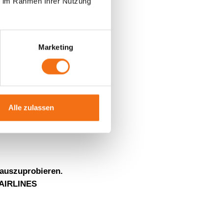
ie im Rahmen Ihrer Nutzung
Marketing
n von AMBERMEDIA
NI
Alle zulassen
auszuprobieren.
 AIRLINES