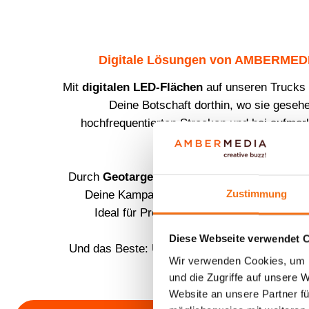
Digitale Lösungen von AMBERME
Mit
digitalen LED-Flächen
auf unseren Trucks 
Deine Botschaft dorthin, wo sie gesehe
hochfrequentierten Strecken und bei aufme
Events.
Durch
Geotargeting und Echtzeit-Content-S
Zustimmung
Deine Kampagne präzise ausspielen und sp
Ideal für Produkt-Launches, Eventkampag
Kommunikation.
Diese Webseite verwendet 
Und das Beste: Unsere Einsätze sind 100 % C
Wir verwenden Cookies, um I
GREENAMBER Initiative.
und die Zugriffe auf unsere 
Website an unsere Partner fü