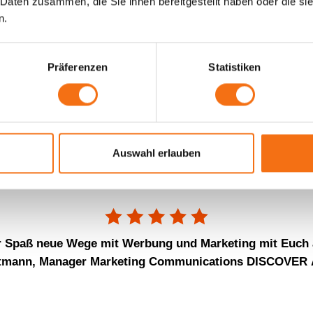
 Daten zusammen, die Sie ihnen bereitgestellt haben oder die s
n.
Präferenzen
Statistiken
r begeistert von den kreativen Out-of-Home Kampagne
jörn Kolbmüller, Gründer- und Geschäftsführer FLACO
Auswahl erlauben
 Spaß neue Wege mit Werbung und Marketing mit Euch 
rtmann, Manager Marketing Communications DISCOVER