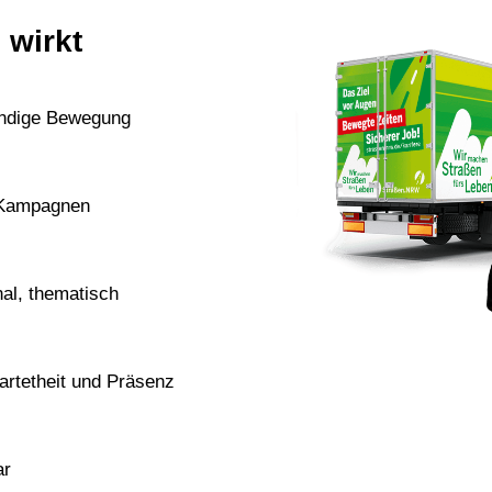
 wirkt
ändige Bewegung
-Kampagnen
nal, thematisch
rtetheit und Präsenz
ar