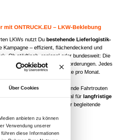
r mit ONTRUCK.EU – LKW-Beklebung
ierten LKWs nutzt Du
bestehende Lieferlogistik-
e Kampagne – effizient, flächendeckend und
k. Ob städtisch, regional oder bundesweit: Die
 zielgerichtet nach Deinen Anforderungen. Jedes
t über eine Million Sichtkontakte pro Monat.
Über Cookies
d CO₂-neutral, da sie bestehende Fahrtrouten
meter kompensiert werden. Ideal für
langfristige
, Schwerpunktkampagnen oder begleitende
Awareness-Maßnahmen.
 Medien anbieten zu können
hrer Verwendung unserer
 führen diese Informationen
Jetzt kontaktieren