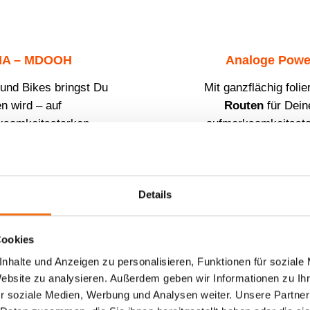
DIA – MDOOH
Analoge Powe
und Bikes bringst Du
Mit ganzflächig fol
n wird – auf
Routen
für Dein
rksamkeitsstarken
aufmerksamkeitsstar
Aussteuerung erfolgt
Fahrzeug erziel
teuerung
kannst Du
Details
ontan reagieren.
Die Kampagnen sin
nen oder Live-
nutzen und alle Kilo
Markenbildung
Cookies
O₂-neutral dank der
nhalte und Anzeigen zu personalisieren, Funktionen für soziale
Website zu analysieren. Außerdem geben wir Informationen zu I
r soziale Medien, Werbung und Analysen weiter. Unsere Partner